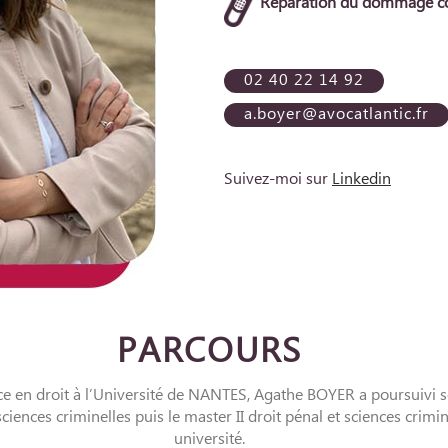
Réparation du dommage co
02 40 22 14 92
a.boyer@avocatlantic.fr
Suivez-moi sur
Linkedin
PARCOURS
ce en droit à l’Université de NANTES, Agathe BOYER a poursuivi s
 sciences criminelles puis le master II droit pénal et sciences crim
université.