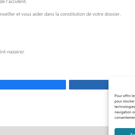
de l’accident.
iller et vous aider dans la constitution de votre dossier.
aint-nazaire/
gez
Pour offrir l
pour stocker 
technologies
navigation ou
consentement 
Ac