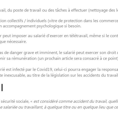
l, du poste de travail ou des tâches à effectuer (nettoyage des 
on collectifs / individuels (vitre de protection dans les commerc
’un accompagnement psychologique si besoin.
peut imposer au salarié d’exercer en télétravail, même si le contra
que nécessaire.
de danger grave et imminent, le salarié peut exercer son droit de 
nir sa rémunération (un prochain article sera consacré à ce point)
rié est infecté par le Covid19, celui-ci pourra engager la respons
inexcusable, au titre de la législation sur les accidents du travai
l
 sécurité sociale, «
est considéré comme accident du travail, quelle
nne salariée ou travaillant, à quelque titre ou en quelque lieu que