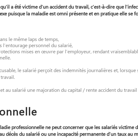
u’il a été victime d’un accident du travail, c’est-à-dire que l’inf
lexe puisque la maladie est omni présente et en pratique elle se 
 dans le même laps de temps,
l’entourage personnel du salarié,
protections mises en œuvre par l’employeur, rendant vraisemblabl
nelle.
usable, le salarié perçoit des indemnités journalières et, lorsque 
travail.
t au salarié une majoration du capital / rente accident du travail
ionnelle
adie professionnelle ne peut concerner que les salariés victime de
au décès du salarié ou une incapacité permanente d’un taux au mo