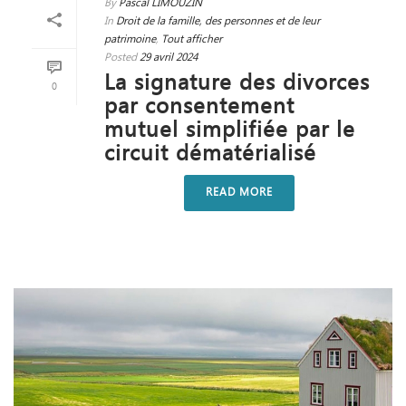
By
Pascal LIMOUZIN
In
Droit de la famille, des personnes et de leur
patrimoine
,
Tout afficher
Posted
29 avril 2024
La signature des divorces
0
par consentement
mutuel simplifiée par le
circuit dématérialisé
READ MORE